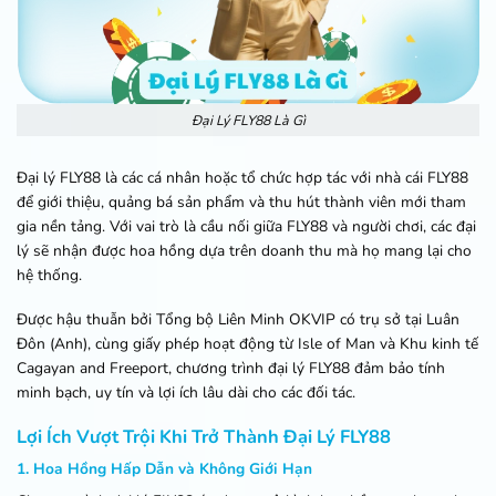
Đại Lý FLY88 Là Gì
Đại lý FLY88 là các cá nhân hoặc tổ chức hợp tác với nhà cái FLY88
để giới thiệu, quảng bá sản phẩm và thu hút thành viên mới tham
gia nền tảng. Với vai trò là cầu nối giữa FLY88 và người chơi, các đại
lý sẽ nhận được hoa hồng dựa trên doanh thu mà họ mang lại cho
hệ thống.
Được hậu thuẫn bởi Tổng bộ Liên Minh OKVIP có trụ sở tại Luân
Đôn (Anh), cùng giấy phép hoạt động từ Isle of Man và Khu kinh tế
Cagayan and Freeport, chương trình đại lý FLY88 đảm bảo tính
minh bạch, uy tín và lợi ích lâu dài cho các đối tác.
Lợi Ích Vượt Trội Khi Trở Thành Đại Lý FLY88
1. Hoa Hồng Hấp Dẫn và Không Giới Hạn