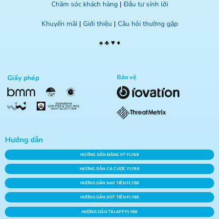
Chăm sóc khách hàng
|
Đầu tư sính lời
Khuyến mãi
|
Giới thiệu
|
Câu hỏi thường gặp
♠️ ♣️ ♥️ ♦️
Bảo vệ
Giấy phép
Hướng dẫn
HƯỚNG DẪN ĐĂNG KÝ FLY88
HƯỚNG DẪN CÁ CƯỢC FLY88
HƯỚNG DẪN NẠP TIỀN FLY88
HƯỚNG DẪN RÚT TIỀN FLY88
HƯỚNG DẪN TẢI APP FLY88