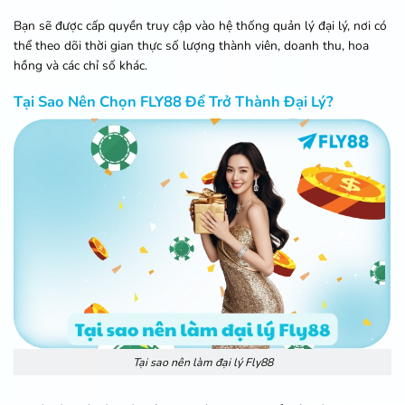
Bạn sẽ được cấp quyền truy cập vào hệ thống quản lý đại lý, nơi có
thể theo dõi thời gian thực số lượng thành viên, doanh thu, hoa
hồng và các chỉ số khác.
Tại Sao Nên Chọn FLY88 Để Trở Thành Đại Lý?
Tại sao nên làm đại lý Fly88