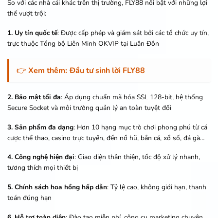
So với các nhà cái khác trên thị trường, FLY88 nổi bật với những lợi
thế vượt trội:
1. Uy tín quốc tế
: Được cấp phép và giám sát bởi các tổ chức uy tín,
trực thuộc Tổng bộ Liên Minh OKVIP tại Luân Đôn
👉
Xem thêm:
Đầu tư sinh lời FLY88
2. Bảo mật tối đa
: Áp dụng chuẩn mã hóa SSL 128-bit, hệ thống
Secure Socket và môi trường quản lý an toàn tuyệt đối
3. Sản phẩm đa dạng
: Hơn 10 hạng mục trò chơi phong phú từ cá
cược thể thao, casino trực tuyến, đến nổ hũ, bắn cá, xổ số, đá gà…
4. Công nghệ hiện đại
: Giao diện thân thiện, tốc độ xử lý nhanh,
tương thích mọi thiết bị
5. Chính sách hoa hồng hấp dẫn
: Tỷ lệ cao, không giới hạn, thanh
toán đúng hạn
6. Hỗ trợ toàn diện
: Đào tạo miễn phí, công cụ marketing chuyên