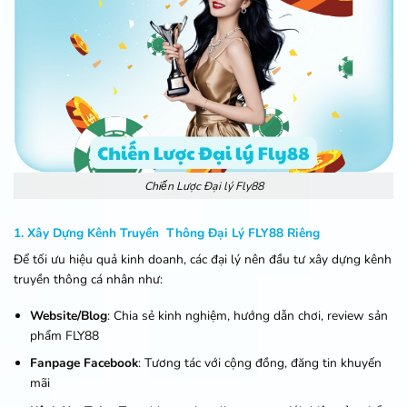
Chiến Lược Đại lý Fly88
1. Xây Dựng Kênh Truyền Thông Đại Lý FLY88 Riêng
Để tối ưu hiệu quả kinh doanh, các đại lý nên đầu tư xây dựng kênh
truyền thông cá nhân như:
Website/Blog
: Chia sẻ kinh nghiệm, hướng dẫn chơi, review sản
phẩm FLY88
Fanpage Facebook
: Tương tác với cộng đồng, đăng tin khuyến
mãi