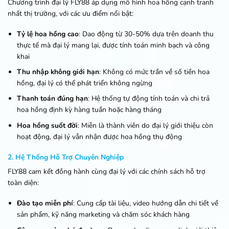
Chương trình đại lý FLY88 áp dụng mô hình hoa hồng cạnh tranh
nhất thị trường, với các ưu điểm nổi bật:
Tỷ lệ hoa hồng cao
: Dao động từ 30-50% dựa trên doanh thu
thực tế mà đại lý mang lại, được tính toán minh bạch và công
khai
Thu nhập không giới hạn
: Không có mức trần về số tiền hoa
hồng, đại lý có thể phát triển không ngừng
Thanh toán đúng hạn
: Hệ thống tự động tính toán và chi trả
hoa hồng định kỳ hàng tuần hoặc hàng tháng
Hoa hồng suốt đời
: Miễn là thành viên do đại lý giới thiệu còn
hoạt động, đại lý vẫn nhận được hoa hồng thụ động
2. Hệ Thống Hỗ Trợ Chuyên Nghiệp
FLY88 cam kết đồng hành cùng đại lý với các chính sách hỗ trợ
toàn diện:
Đào tạo miễn phí
: Cung cấp tài liệu, video hướng dẫn chi tiết về
sản phẩm, kỹ năng marketing và chăm sóc khách hàng