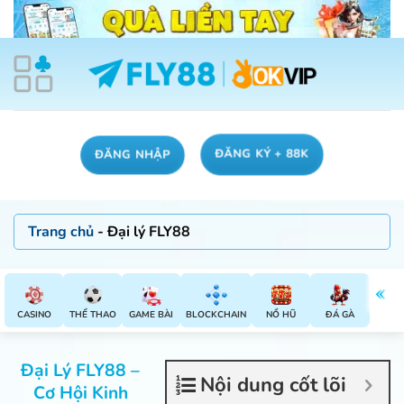
Chuyển
đến
nội
dung
ĐĂNG KÝ + 88K
ĐĂNG NHẬP
Trang chủ
-
Đại lý FLY88
CASINO
THỂ THAO
GAME BÀI
BLOCKCHAIN
NỔ HŨ
ĐÁ GÀ
E-SP
Đại Lý FLY88 –
Nội dung cốt lõi
Cơ Hội Kinh