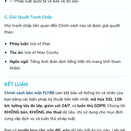
✅ Pháp luật quốc tế về bảo vệ dữ liệu
C. Giải Quyết Tranh Chấp
Mọi tranh chấp liên quan đến Chính sách này sẽ được giải quyết
theo:
Pháp luật:
Isle of Man
Tòa án:
Isle of Man Courts
Ngôn ngữ:
Tiếng Anh (bản dịch tiếng Việt chỉ mang tính tham
khảo)
KẾT LUẬN
Chính sách bảo mật FLY88
cam kết bảo vệ thông tin cá nhân của
bạn bằng các biện pháp kỹ thuật tiên tiến nhất:
mã hóa SSL 128-
bit
,
tường lửa đa lớp
,
giám sát 24/7
, và
tuân thủ GDPR
. Chúng tôi
KHÔNG bán
,
KHÔNG cho thuê
dữ liệu, chỉ sử dụng cho mục đích
cung cấp dịch vụ và tuân thủ pháp luật.
Bạn có
quyền truy cập
,
sửa đổi
,
xóa
dữ liệu bất kỳ lúc nào. Liên hệ