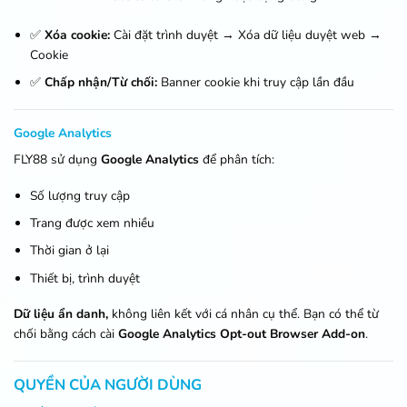
✅
Xóa cookie:
Cài đặt trình duyệt → Xóa dữ liệu duyệt web →
Cookie
✅
Chấp nhận/Từ chối:
Banner cookie khi truy cập lần đầu
Google Analytics
FLY88 sử dụng
Google Analytics
để phân tích:
Số lượng truy cập
Trang được xem nhiều
Thời gian ở lại
Thiết bị, trình duyệt
Dữ liệu ẩn danh,
không liên kết với cá nhân cụ thể. Bạn có thể từ
chối bằng cách cài
Google Analytics Opt-out Browser Add-on
.
QUYỀN CỦA NGƯỜI DÙNG