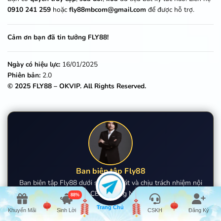
0910 241 259
hoặc
fly88mbcom@gmail.com
để được hỗ trợ.
Cảm ơn bạn đã tin tưởng FLY88!
Ngày có hiệu lực:
16/01/2025
Phiên bản:
2.0
© 2025 FLY88 – OKVIP. All Rights Reserved.
Ban biên tập Fly88
Ban biên tập Fly88 dưới sự giám sát và chịu trách nhiệm nội
dung của CEO Hoàng Nhật Nam.
88%
Trang Chủ
Khuyến Mãi
Sinh Lời
CSKH
Đăng Ký