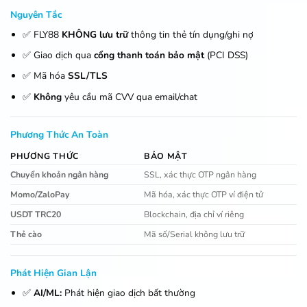
Nguyên Tắc
✅ FLY88
KHÔNG lưu trữ
thông tin thẻ tín dụng/ghi nợ
✅ Giao dịch qua
cổng thanh toán bảo mật
(PCI DSS)
✅ Mã hóa
SSL/TLS
✅
Không
yêu cầu mã CVV qua email/chat
Phương Thức An Toàn
PHƯƠNG THỨC
BẢO MẬT
Chuyển khoản ngân hàng
SSL, xác thực OTP ngân hàng
Momo/ZaloPay
Mã hóa, xác thực OTP ví điện tử
USDT TRC20
Blockchain, địa chỉ ví riêng
Thẻ cào
Mã số/Serial không lưu trữ
Phát Hiện Gian Lận
✅
AI/ML:
Phát hiện giao dịch bất thường