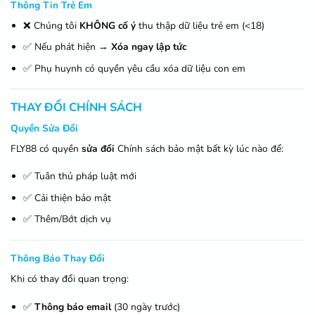
Thông Tin Trẻ Em
❌ Chúng tôi
KHÔNG cố ý
thu thập dữ liệu trẻ em (<18)
✅ Nếu phát hiện →
Xóa ngay lập tức
✅ Phụ huynh có quyền yêu cầu xóa dữ liệu con em
THAY ĐỔI CHÍNH SÁCH
Quyền Sửa Đổi
FLY88 có quyền
sửa đổi
Chính sách bảo mật bất kỳ lúc nào để:
✅ Tuân thủ pháp luật mới
✅ Cải thiện bảo mật
✅ Thêm/Bớt dịch vụ
Thông Báo Thay Đổi
Khi có thay đổi quan trọng:
✅
Thông báo email
(30 ngày trước)