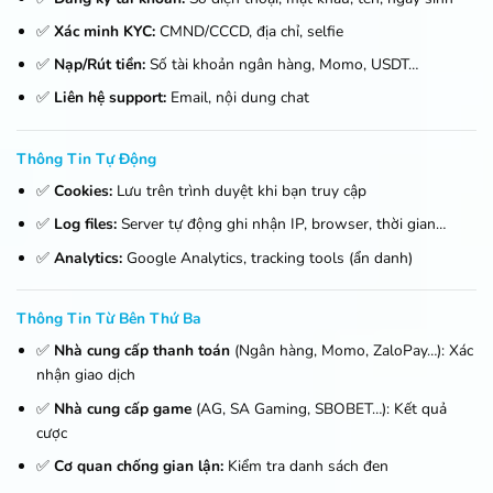
✅
Xác minh KYC:
CMND/CCCD, địa chỉ, selfie
✅
Nạp/Rút tiền:
Số tài khoản ngân hàng, Momo, USDT…
✅
Liên hệ support:
Email, nội dung chat
Thông Tin Tự Động
✅
Cookies:
Lưu trên trình duyệt khi bạn truy cập
✅
Log files:
Server tự động ghi nhận IP, browser, thời gian…
✅
Analytics:
Google Analytics, tracking tools (ẩn danh)
Thông Tin Từ Bên Thứ Ba
✅
Nhà cung cấp thanh toán
(Ngân hàng, Momo, ZaloPay…): Xác
nhận giao dịch
✅
Nhà cung cấp game
(AG, SA Gaming, SBOBET…): Kết quả
cược
✅
Cơ quan chống gian lận:
Kiểm tra danh sách đen