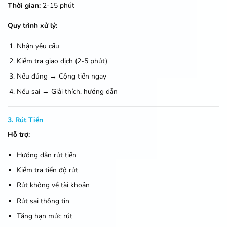
Thời gian:
2-15 phút
Quy trình xử lý:
Nhận yêu cầu
Kiểm tra giao dịch (2-5 phút)
Nếu đúng → Cộng tiền ngay
Nếu sai → Giải thích, hướng dẫn
3. Rút Tiền
Hỗ trợ:
Hướng dẫn rút tiền
Kiểm tra tiến độ rút
Rút không về tài khoản
Rút sai thông tin
Tăng hạn mức rút