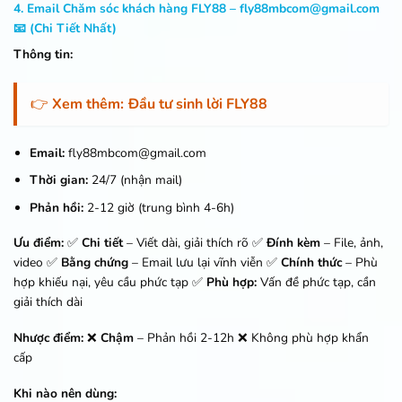
4. Email Chăm sóc khách hàng FLY88 –
fly88mbcom@gmail.com
📧 (Chi Tiết Nhất)
Thông tin:
👉
Xem thêm:
Đầu tư sinh lời FLY88
Email:
fly88mbcom@gmail.com
Thời gian:
24/7 (nhận mail)
Phản hồi:
2-12 giờ (trung bình 4-6h)
Ưu điểm:
✅
Chi tiết
– Viết dài, giải thích rõ ✅
Đính kèm
– File, ảnh,
video ✅
Bằng chứng
– Email lưu lại vĩnh viễn ✅
Chính thức
– Phù
hợp khiếu nại, yêu cầu phức tạp ✅
Phù hợp:
Vấn đề phức tạp, cần
giải thích dài
Nhược điểm:
❌
Chậm
– Phản hồi 2-12h ❌ Không phù hợp khẩn
cấp
Khi nào nên dùng: