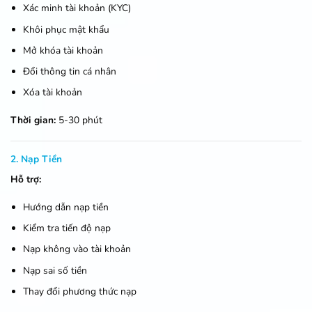
Xác minh tài khoản (KYC)
Khôi phục mật khẩu
Mở khóa tài khoản
Đổi thông tin cá nhân
Xóa tài khoản
Thời gian:
5-30 phút
2. Nạp Tiền
Hỗ trợ:
Hướng dẫn nạp tiền
Kiểm tra tiến độ nạp
Nạp không vào tài khoản
Nạp sai số tiền
Thay đổi phương thức nạp