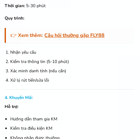
Thời gian:
5-30 phút
Quy trình:
👉
Xem thêm:
Câu hỏi thường gặp FLY88
Nhận yêu cầu
Kiểm tra thông tin (5-10 phút)
Xác minh danh tính (nếu cần)
Xử lý rút tiền/sửa lỗi
4. Khuyến Mãi
Hỗ trợ:
Hướng dẫn tham gia KM
Kiểm tra điều kiện KM
Không nhận được thưởng