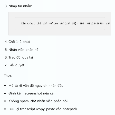
Nhập tin nhắn:
Chờ 1-2 phút
Nhân viên phản hồi
Trao đổi qua lại
Giải quyết
Tips:
Mô tả rõ vấn đề ngay tin nhắn đầu
Đính kèm screenshot nếu cần
Không spam, chờ nhân viên phản hồi
Lưu lại transcript (copy-paste vào notepad)