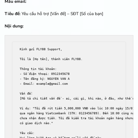
Mẫu email:
Tiêu đề:
Yêu cầu hỗ trợ [Vấn đề] – SĐT [Số của bạn]
Nội dung:
Kính gửi FLY88 Support,

Tôi là [Họ tên], thành viên FLY88.

Thông tin tài khoản:

- Số điện thoại: 0912345678

- Tên đăng ký: NGUYEN VAN A

- Email: 
example@gmail.com
Vấn đề:

[Mô tả chi tiết vấn đề - ai, cái gì, khi nào, ở đâu, như thế nào
Ví dụ: "Tôi đã rút tiền 5,000,000 VNĐ vào lúc 10:00 ngày 15/01/2
qua ngân hàng Vietcombank (STK: 0123456789). Đến 18:00 cùng ngày
chưa nhận được tiền. Tôi đã kiểm tra tài khoản ngân hàng nhưng k
có giao dịch nào."

Yêu cầu:

Vui lòng kiểm tra và hỗ trợ xử lý vấn đề này.
