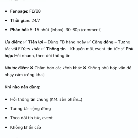
Fanpage:
FLY88
Thời gian:
24/7
Phản hồi:
5-15 phút (inbox), 30-60p (comment)
Ưu điểm:
✅
Tiện lợi
– Dùng FB hàng ngày ✅
Cộng đồng
– Tương
tác với FLYers khác ✅
Thông tin
– Khuyến mãi, event, tin tức ✅
Phù
hợp:
Hỏi nhanh, theo dõi thông tin
Nhược điểm:
❌ Chậm hơn các kênh khác ❌ Không phù hợp vấn đề
nhạy cảm (công khai)
Khi nào nên dùng:
Hỏi thông tin chung (KM, sản phẩm…)
Tương tác cộng đồng
Theo dõi tin tức, event
Không khẩn cấp