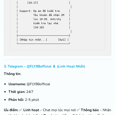
│      [10:17]                    │

│                                  │

│ Support: Dạ em đã kiểm tra.     │

│          Tài khoản đã nhận 2M   │

│          lúc 10:05. Anh/chị     │

│          kiểm tra lại nhé.      │

│          [10:18]                │

│                                  │

├─────────────────────────────────┤

│ [Nhập tin nhắn...]       [Gửi] │

3. Telegram – @FLY88official 📱 (Linh Hoạt Nhất)
Thông tin:
Username:
@FLY88official
Thời gian:
24/7
Phản hồi:
2-5 phút
Ưu điểm:
✅
Linh hoạt
– Chat mọi lúc mọi nơi ✅
Thông báo
– Nhận