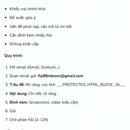
Khiếu nại chính thức
Đề xuất, góp ý
Vấn đề phức tạp, cần mô tả chi tiết
Cần đính kèm nhiều file
Không khẩn cấp
Quy trình:
Mở email (Gmail, Outlook…)
Soạn email gửi:
fly88mbcom@gmail.com
Tiêu đề:
Rõ ràng, súc tích ___PROTECTED_HTML_BLOCK_16___
Nội dung:
Chi tiết, rõ ràng
Đính kèm:
Screenshot, video (nếu cần)
Gửi
Chờ phản hồi (2-12h)