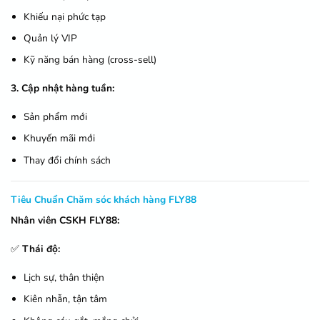
Khiếu nại phức tạp
Quản lý VIP
Kỹ năng bán hàng (cross-sell)
3. Cập nhật hàng tuần:
Sản phẩm mới
Khuyến mãi mới
Thay đổi chính sách
Tiêu Chuẩn Chăm sóc khách hàng FLY88
Nhân viên CSKH FLY88:
✅
Thái độ:
Lịch sự, thân thiện
Kiên nhẫn, tận tâm